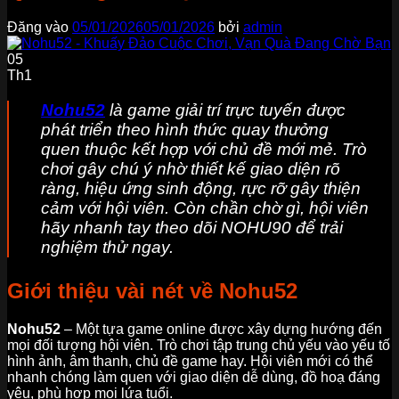
Đăng vào
05/01/2026
05/01/2026
bởi
admin
05
Th1
Nohu52
là game giải trí trực tuyến được
phát triển theo hình thức quay thưởng
quen thuộc kết hợp với chủ đề mới mẻ. Trò
chơi gây chú ý nhờ thiết kế giao diện rõ
ràng, hiệu ứng sinh động, rực rỡ gây thiện
cảm với hội viên. Còn chần chờ gì, hội viên
hãy nhanh tay theo dõi NOHU90 để trải
nghiệm thử ngay.
Giới thiệu vài nét về Nohu52
Nohu52
– Một tựa game online được xây dựng hướng đến
mọi đối tượng hội viên. Trò chơi tập trung chủ yếu vào yếu tố
hình ảnh, âm thanh, chủ đề game hay. Hội viên mới có thể
nhanh chóng làm quen với giao diện dễ dùng, đồ hoạ đáng
yêu, phù hợp mọi lứa tuổi.