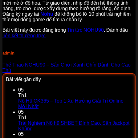
mới mẻ ở đồ hoạ. Từ giao diện, nhịp độ đến hệ thống tính
năng, trò chơi được xây dựng theo hướng rõ ràng, ổn định.
Đăng ký ngay tại
Nohu
để không bỏ lỡ 10 phút trải nghiệm
thử mọi dòng game để tìm ra chân lý.
Bài viết này được đăng trong
Tin tức NOHU90
. Đánh dấu
liên kết thường trực
.
admin
Thể Thao NOHU90 – Sân Chơi Xanh Chín Dành Cho Cao
Thủ
Bài viết gần đây
05
Th1
Nổ Hũ OK365 – Top 1 Xu Hướng Giải Trí Online
Mới Nhất
05
Th1
Trải Nghiệm Nổ hũ SHBET Đỉnh Cao, Săn Jackpot
Khủng
05